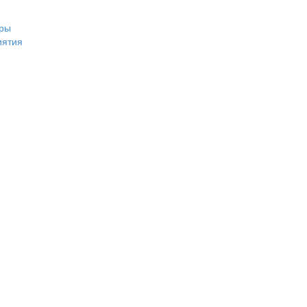
ры
иятия