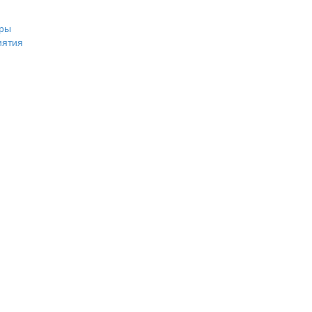
ры
иятия