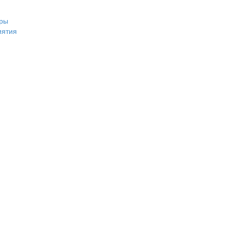
ры
иятия