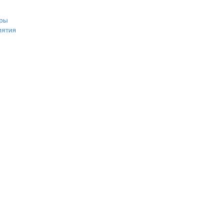
ры
иятия