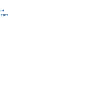
ры
иятия