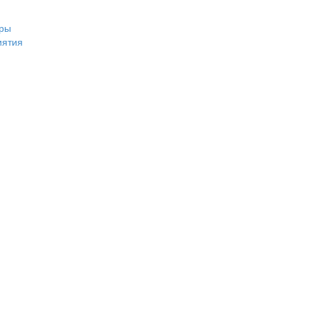
ры
иятия