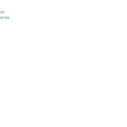
ры
иятия