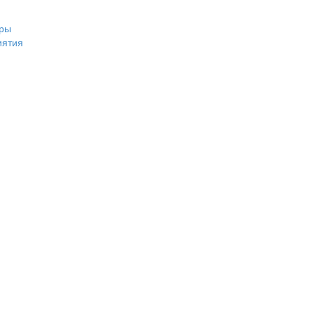
ры
иятия