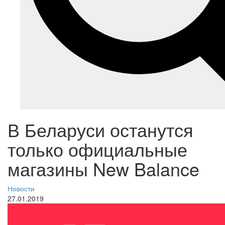
В Беларуси останутся
только официальные
магазины New Balance
Новости
27.01.2019