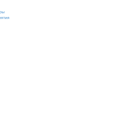
ры
иятия