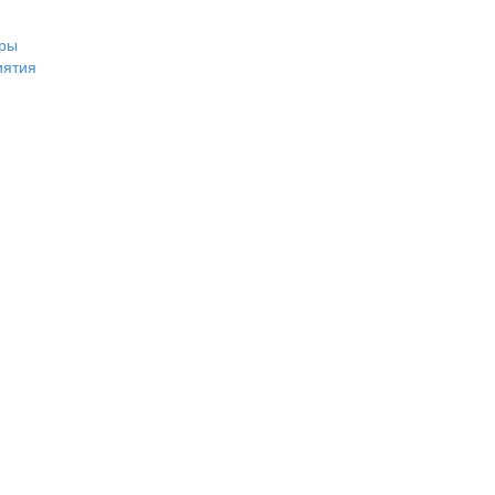
ры
иятия