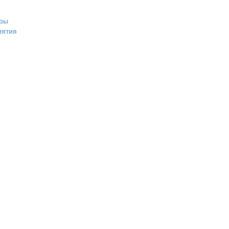
ры
иятия