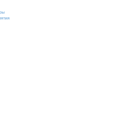
ры
иятия