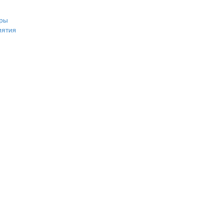
ры
иятия