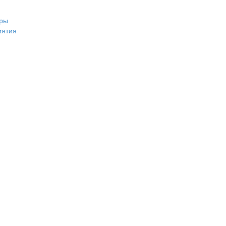
ры
иятия