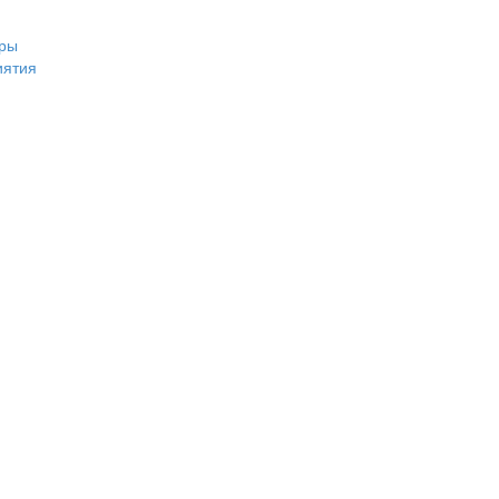
ры
иятия