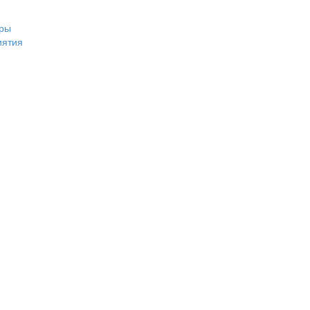
ры
иятия