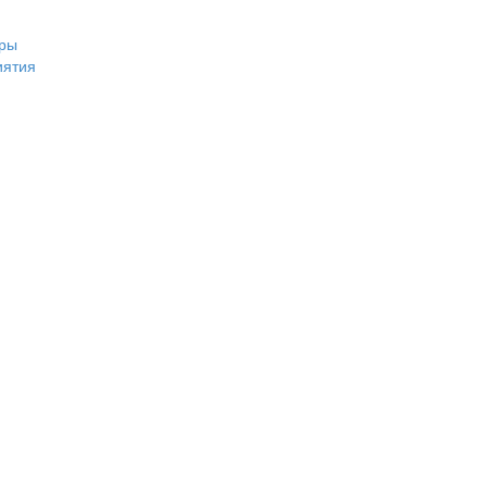
ры
иятия