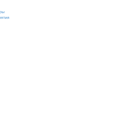
ры
иятия