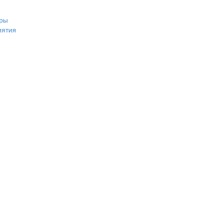
ры
иятия