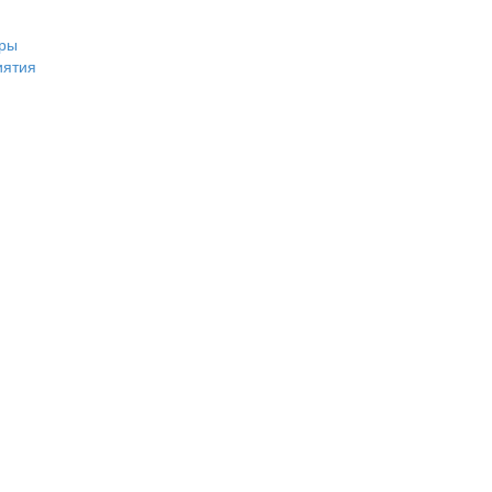
ры
иятия