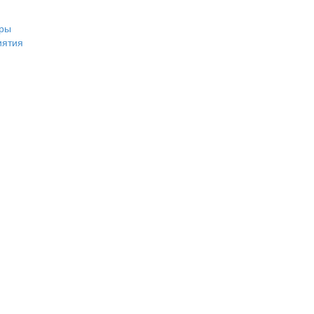
ры
иятия