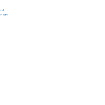
ры
иятия