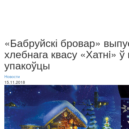
«Бабруйскі бровар» вып
хлебнага квасу «Хатнi» ў 
упакоўцы
Новости
15.11.2018