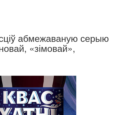
усціў абмежаваную серыю
новай, «зімовай»,