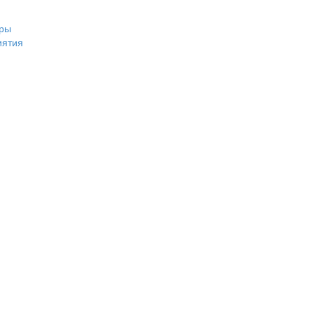
ры
иятия