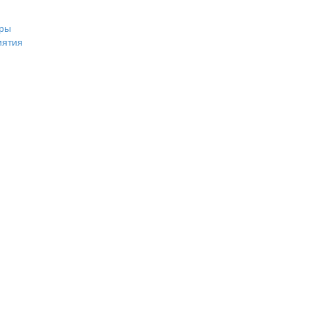
ры
иятия