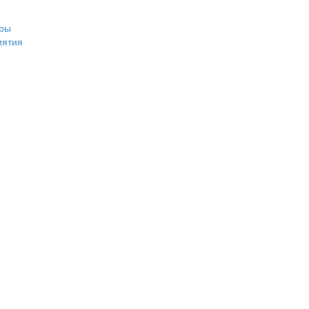
ры
иятия