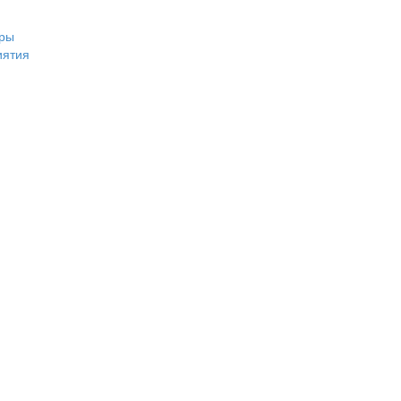
ры
иятия