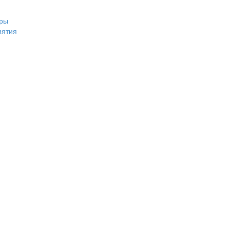
ры
иятия