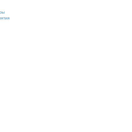
ры
иятия