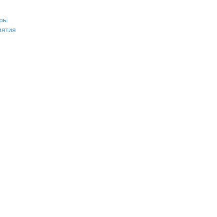
ры
иятия