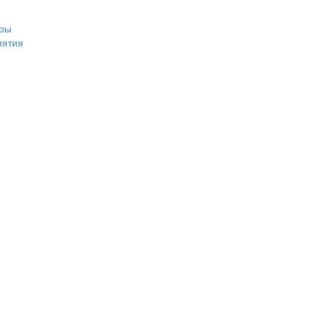
ры
иятия