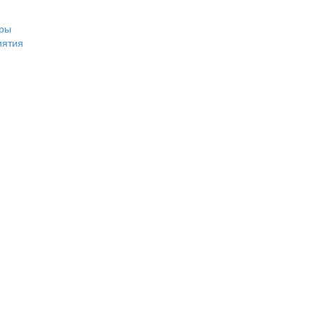
ры
иятия