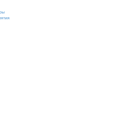
ры
иятия