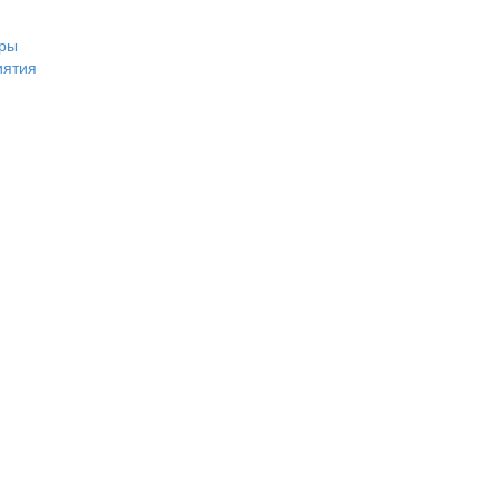
ры
иятия