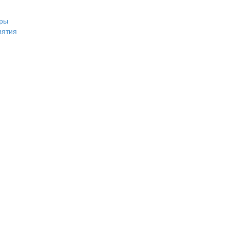
ры
иятия