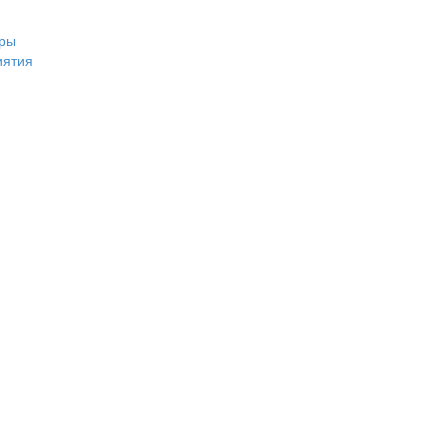
ры
иятия