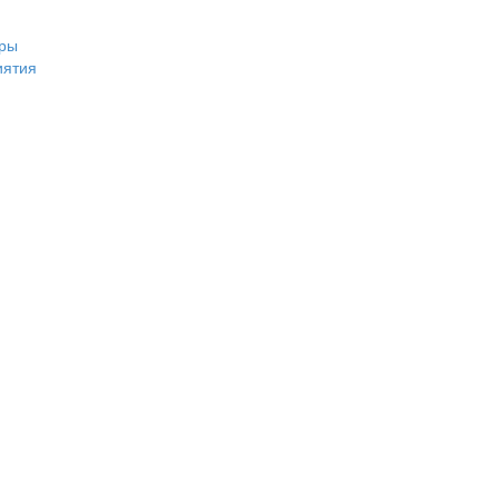
ры
иятия