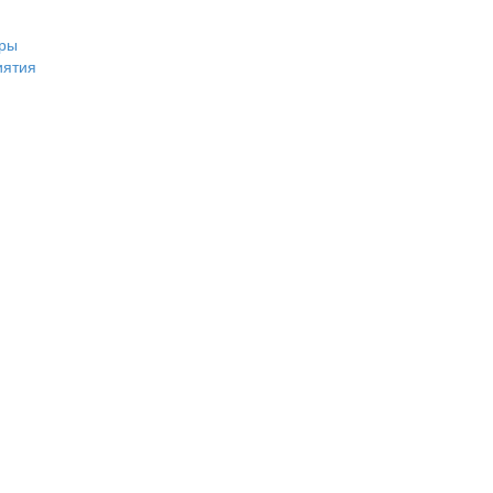
ры
иятия