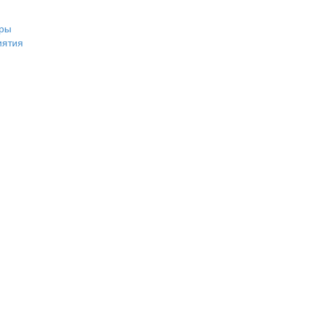
ры
иятия