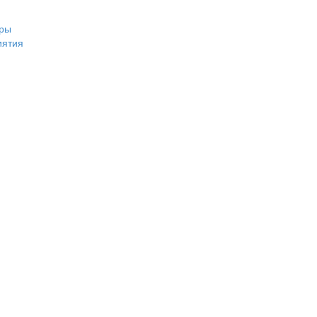
ры
иятия