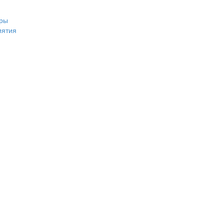
ры
иятия