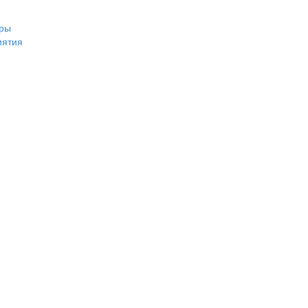
ры
иятия