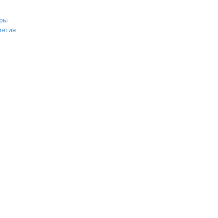
ры
иятия