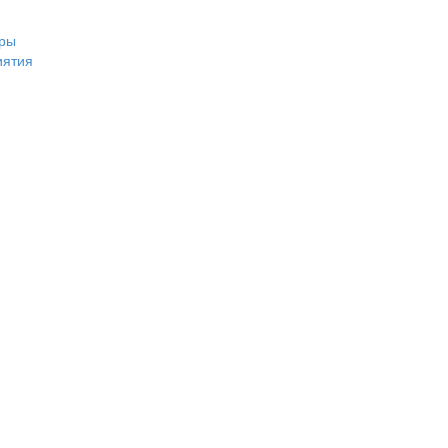
ры
иятия