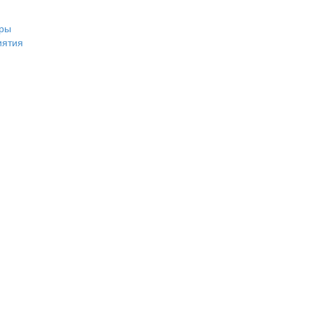
ры
иятия