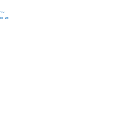
ры
иятия