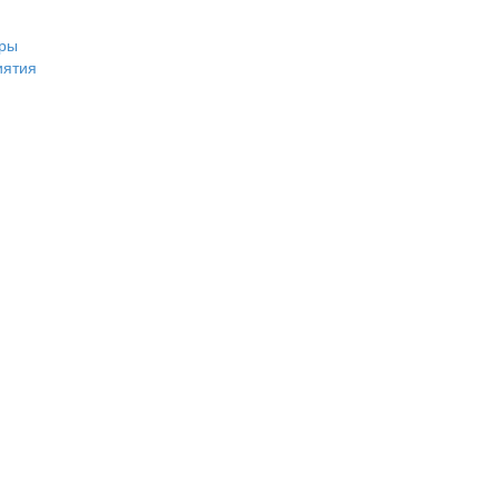
ры
иятия