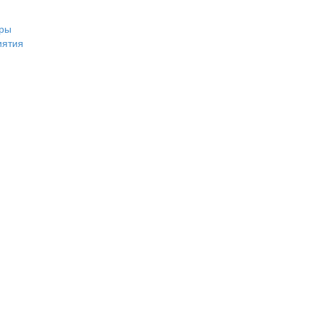
ры
иятия