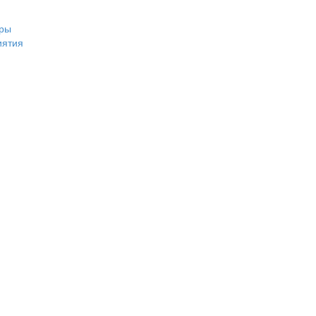
ры
иятия